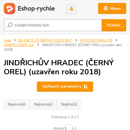
Menu
Hledat
Úvod
SKLENICE ČR SBÍRKA OG/OB (827)
JIHOČESKÝ KRAJ (59)
MINIPIVOVARY (42)
JINDŘICHŮV HRADEC (ČERNÝ OREL) (uzavřen roku
2018)
JINDŘICHŮV HRADEC (ČERNÝ
OREL) (uzavřen roku 2018)
Upřesnit parametry
Nejnovější
Nejlevnější
Nejdražší
Zobrazuji 1-2 z 2
strana
z 1