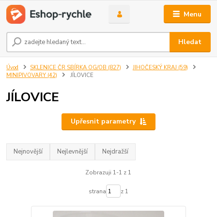
Menu
Hledat
Úvod
SKLENICE ČR SBÍRKA OG/OB (827)
JIHOČESKÝ KRAJ (59)
MINIPIVOVARY (42)
JÍLOVICE
JÍLOVICE
Upřesnit parametry
Nejnovější
Nejlevnější
Nejdražší
Zobrazuji 1-1 z 1
strana
z 1