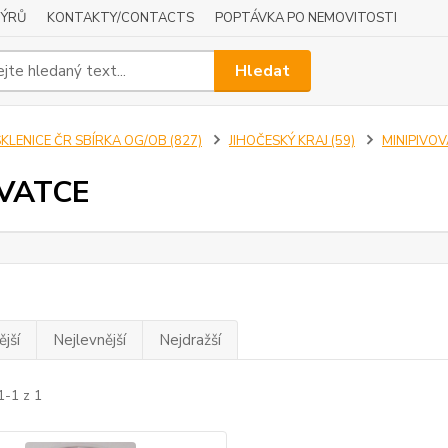
NÝRŮ
KONTAKTY/CONTACTS
POPTÁVKA PO NEMOVITOSTI
Hledat
KLENICE ČR SBÍRKA OG/OB (827)
JIHOČESKÝ KRAJ (59)
MINIPIVOV
VATCE
jší
Nejlevnější
Nejdražší
1-1 z 1