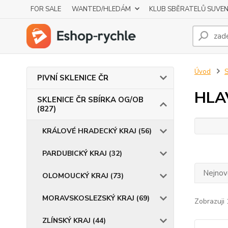
FOR SALE
WANTED/HLEDÁM
KLUB SBĚRATELŮ SUVE
Úvod
S
PIVNÍ SKLENICE ČR
HLA
SKLENICE ČR SBÍRKA OG/OB
(827)
KRÁLOVÉ HRADECKÝ KRAJ (56)
PARDUBICKÝ KRAJ (32)
Nejnově
OLOMOUCKÝ KRAJ (73)
MORAVSKOSLEZSKÝ KRAJ (69)
Zobrazuji 
ZLÍNSKÝ KRAJ (44)