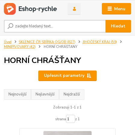
Menu
Hledat
Úvod
SKLENICE ČR SBÍRKA OG/OB (827)
JIHOČESKÝ KRAJ (59)
MINIPIVOVARY (42)
HORNÍ CHRÁŠŤANY
HORNÍ CHRÁŠŤANY
Upřesnit parametry
Nejnovější
Nejlevnější
Nejdražší
Zobrazuji 1-1 z 1
strana
z 1