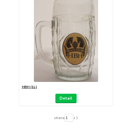
HBH (1L)
Detail
strana
z 1