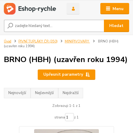
Menu
Hledat
Úvod
PIVNÍ TUPLÁKY ČR (350)
MINIPIVOVARY
BRNO (HBH)
(uzavřen roku 1994)
BRNO (HBH) (uzavřen roku 1994)
Upřesnit parametry
Nejnovější
Nejlevnější
Nejdražší
Zobrazuji 1-1 z 1
strana
z 1