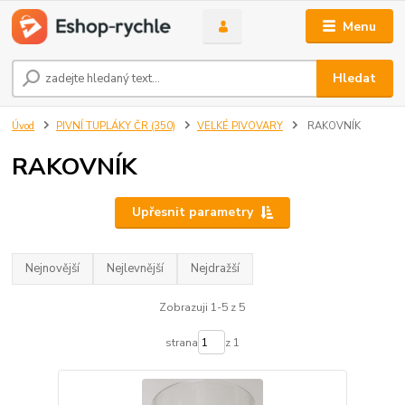
Menu
Hledat
Úvod
PIVNÍ TUPLÁKY ČR (350)
VELKÉ PIVOVARY
RAKOVNÍK
RAKOVNÍK
Upřesnit parametry
Nejnovější
Nejlevnější
Nejdražší
Zobrazuji 1-5 z 5
strana
z 1