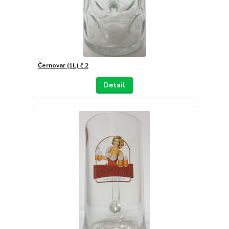
Černovar (1L) č.2
Detail