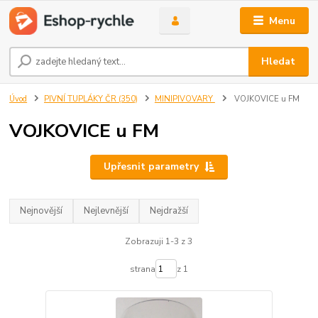
Menu
Hledat
Úvod
PIVNÍ TUPLÁKY ČR (350)
MINIPIVOVARY
VOJKOVICE u FM
VOJKOVICE u FM
Upřesnit parametry
Nejnovější
Nejlevnější
Nejdražší
Zobrazuji 1-3 z 3
strana
z 1