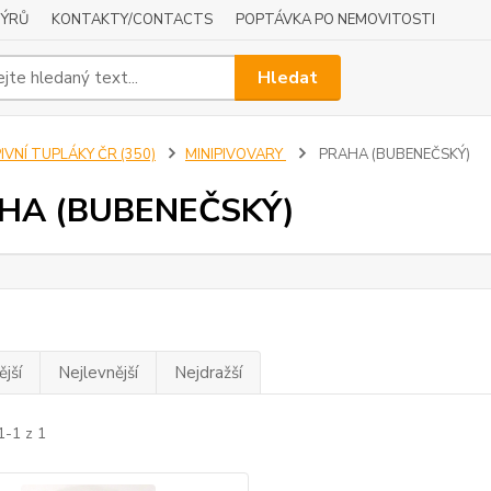
NÝRŮ
KONTAKTY/CONTACTS
POPTÁVKA PO NEMOVITOSTI
Hledat
IVNÍ TUPLÁKY ČR (350)
MINIPIVOVARY
PRAHA (BUBENEČSKÝ)
HA (BUBENEČSKÝ)
jší
Nejlevnější
Nejdražší
1-1 z 1