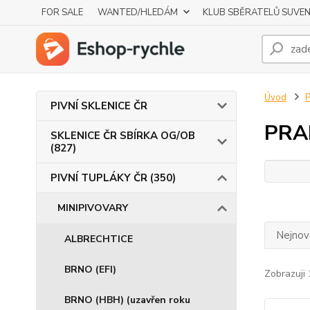
FOR SALE
WANTED/HLEDÁM
KLUB SBĚRATELŮ SUVE
Úvod
P
PIVNÍ SKLENICE ČR
PRA
SKLENICE ČR SBÍRKA OG/OB
(827)
PIVNÍ TUPLÁKY ČR (350)
MINIPIVOVARY
Nejnově
ALBRECHTICE
BRNO (EFI)
Zobrazuji 
BRNO (HBH) (uzavřen roku