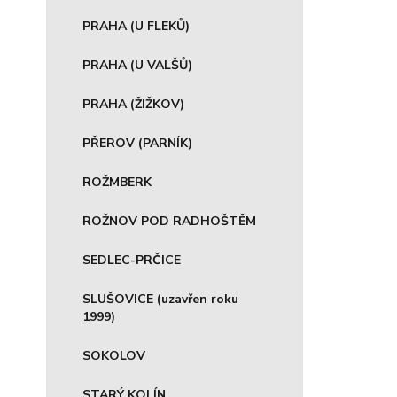
PRAHA (U FLEKŮ)
PRAHA (U VALŠŮ)
PRAHA (ŽIŽKOV)
PŘEROV (PARNÍK)
ROŽMBERK
ROŽNOV POD RADHOŠTĚM
SEDLEC-PRČICE
SLUŠOVICE (uzavřen roku
1999)
SOKOLOV
STARÝ KOLÍN