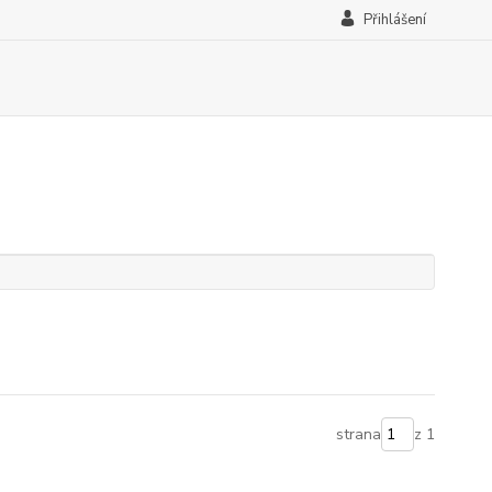
Přihlášení
strana
z 1