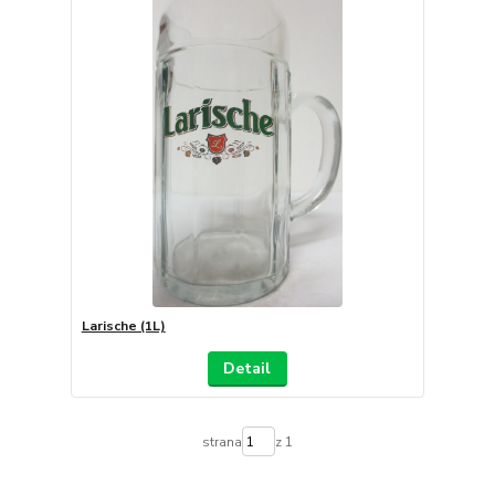
Larische (1L)
Detail
strana
z 1