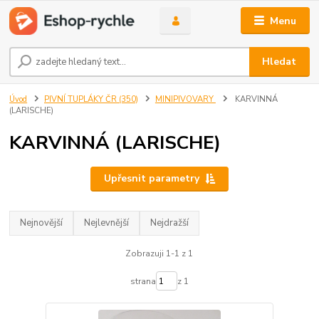
Menu
Hledat
Úvod
PIVNÍ TUPLÁKY ČR (350)
MINIPIVOVARY
KARVINNÁ
(LARISCHE)
KARVINNÁ (LARISCHE)
Upřesnit parametry
Nejnovější
Nejlevnější
Nejdražší
Zobrazuji 1-1 z 1
strana
z 1