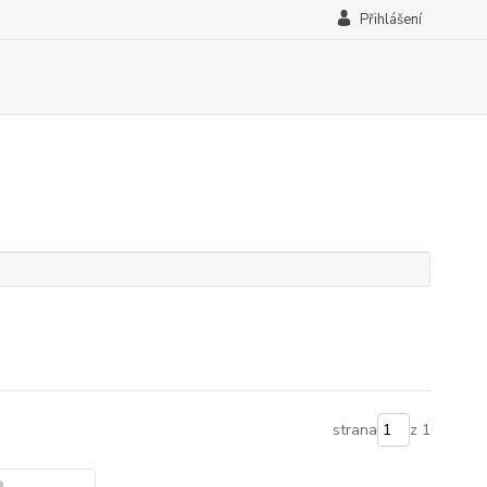
Přihlášení
strana
z 1