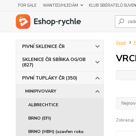
FOR SALE
WANTED/HLEDÁM
KLUB SBĚRATELŮ SUVE
Úvod
P
PIVNÍ SKLENICE ČR
VRC
SKLENICE ČR SBÍRKA OG/OB
(827)
PIVNÍ TUPLÁKY ČR (350)
MINIPIVOVARY
Nejnově
ALBRECHTICE
BRNO (EFI)
Zobrazuji 
BRNO (HBH) (uzavřen roku