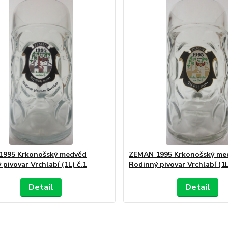
1995 Krkonošský medvěd
ZEMAN 1995 Krkonošský me
pivovar Vrchlabí (1L) č.1
Rodinný pivovar Vrchlabí (1L
Detail
Detail