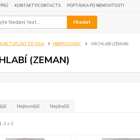
NÝRŮ
KONTAKTY/CONTACTS
POPTÁVKA PO NEMOVITOSTI
Hledat
IVNÍ TUPLÁKY ČR (350)
MINIPIVOVARY
VRCHLABÍ (ZEMAN)
HLABÍ (ZEMAN)
jší
Nejlevnější
Nejdražší
1-2 z 2