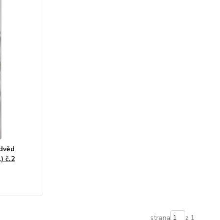
dvěd
) č.2
strana
z 1