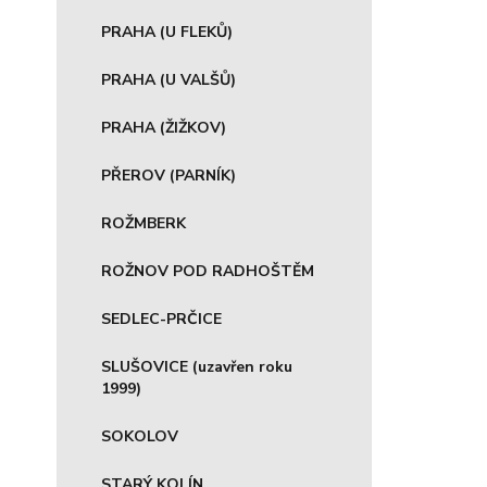
PRAHA (U FLEKŮ)
PRAHA (U VALŠŮ)
PRAHA (ŽIŽKOV)
PŘEROV (PARNÍK)
ROŽMBERK
ROŽNOV POD RADHOŠTĚM
SEDLEC-PRČICE
SLUŠOVICE (uzavřen roku
1999)
SOKOLOV
STARÝ KOLÍN