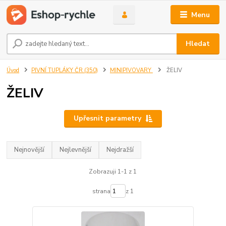
Menu
Hledat
Úvod
PIVNÍ TUPLÁKY ČR (350)
MINIPIVOVARY
ŽELIV
ŽELIV
Upřesnit parametry
Nejnovější
Nejlevnější
Nejdražší
Zobrazuji 1-1 z 1
strana
z 1