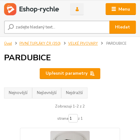
Menu
Hledat
Úvod
PIVNÍ TUPLÁKY ČR (350)
VELKÉ PIVOVARY
PARDUBICE
PARDUBICE
Upřesnit parametry
Nejnovější
Nejlevnější
Nejdražší
Zobrazuji 1-2 z 2
strana
z 1