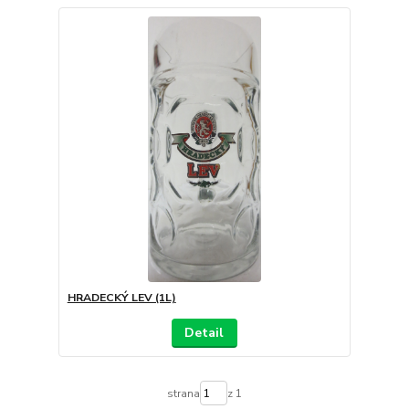
HRADECKÝ LEV (1L)
Detail
strana
z 1