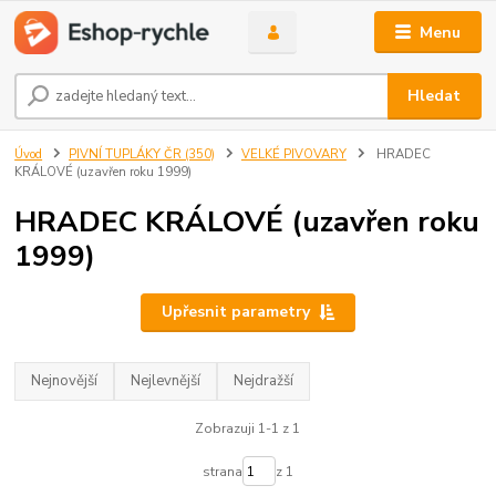
Menu
Hledat
Úvod
PIVNÍ TUPLÁKY ČR (350)
VELKÉ PIVOVARY
HRADEC
KRÁLOVÉ (uzavřen roku 1999)
HRADEC KRÁLOVÉ (uzavřen roku
1999)
Upřesnit parametry
Nejnovější
Nejlevnější
Nejdražší
Zobrazuji 1-1 z 1
strana
z 1