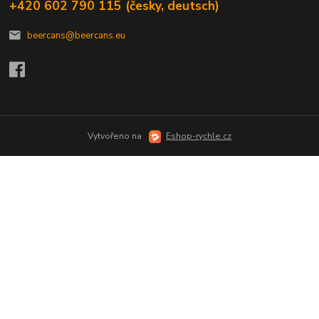
+420 602 790 115 (česky, deutsch)
beercans@beercans.eu
Vytvořeno na
Eshop-rychle.cz