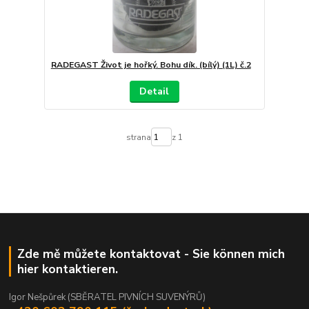
RADEGAST Život je hořký. Bohu dík. (bílý) (1L) č.2
Detail
strana
z 1
Zde mě můžete kontaktovat - Sie können mich
hier kontaktieren.
Igor Nešpůrek (SBĚRATEL PIVNÍCH SUVENÝRŮ)