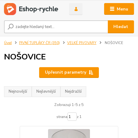
Menu
Hledat
Úvod
PIVNÍ TUPLÁKY ČR (350)
VELKÉ PIVOVARY
NOŠOVICE
NOŠOVICE
Upřesnit parametry
Nejnovější
Nejlevnější
Nejdražší
Zobrazuji 1-5 z 5
strana
z 1