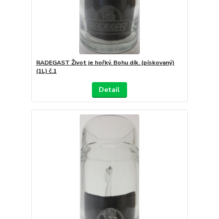
RADEGAST Život je hořký. Bohu dík. (pískovaný)
(1L) č.1
Detail