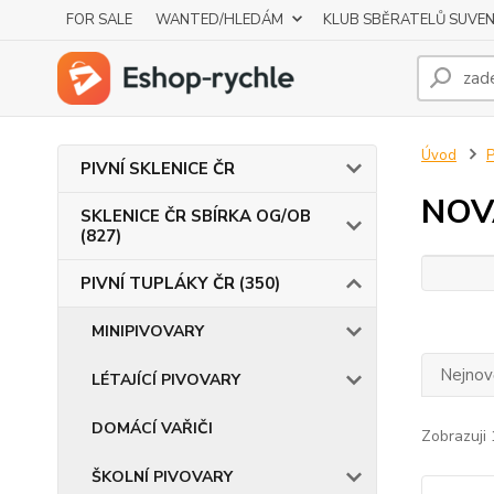
FOR SALE
WANTED/HLEDÁM
KLUB SBĚRATELŮ SUVE
Úvod
P
PIVNÍ SKLENICE ČR
NOV
SKLENICE ČR SBÍRKA OG/OB
(827)
PIVNÍ TUPLÁKY ČR (350)
MINIPIVOVARY
Nejnově
LÉTAJÍCÍ PIVOVARY
DOMÁCÍ VAŘIČI
Zobrazuji 
ŠKOLNÍ PIVOVARY