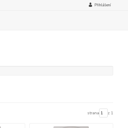
Přihlášení
strana
z 1