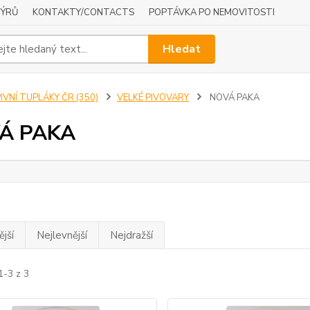
NÝRŮ
KONTAKTY/CONTACTS
POPTÁVKA PO NEMOVITOSTI
Hledat
IVNÍ TUPLÁKY ČR (350)
VELKÉ PIVOVARY
NOVÁ PAKA
Á PAKA
jší
Nejlevnější
Nejdražší
1-3 z 3