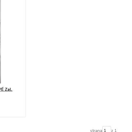
É Zal.
strana
z 1