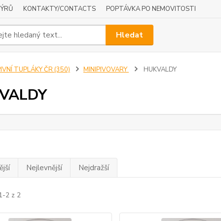
NÝRŮ
KONTAKTY/CONTACTS
POPTÁVKA PO NEMOVITOSTI
Hledat
IVNÍ TUPLÁKY ČR (350)
MINIPIVOVARY
HUKVALDY
VALDY
jší
Nejlevnější
Nejdražší
1-2 z 2