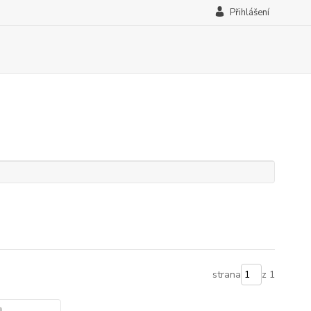
Přihlášení
strana
z 1