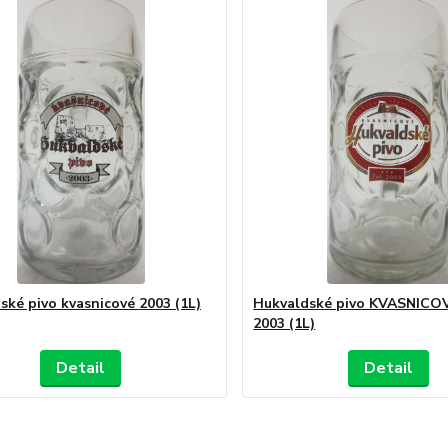
ské pivo kvasnicové 2003 (1L)
Hukvaldské pivo KVASNICOV
2003 (1L)
Detail
Detail