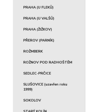
PRAHA (U FLEKŮ)
PRAHA (U VALŠŮ)
PRAHA (ŽIŽKOV)
PŘEROV (PARNÍK)
ROŽMBERK
ROŽNOV POD RADHOŠTĚM
SEDLEC-PRČICE
SLUŠOVICE (uzavřen roku
1999)
SOKOLOV
STARÝ KOLÍN