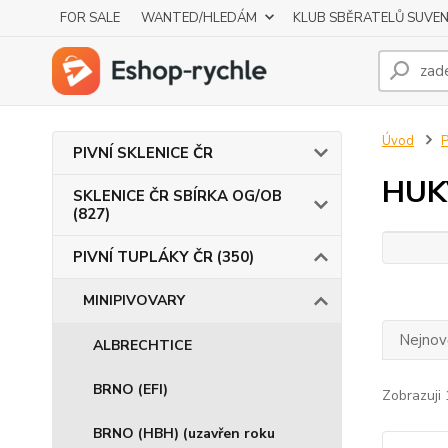
FOR SALE
WANTED/HLEDÁM
KLUB SBĚRATELŮ SUVE
Úvod
P
PIVNÍ SKLENICE ČR
HUK
SKLENICE ČR SBÍRKA OG/OB
(827)
PIVNÍ TUPLÁKY ČR (350)
MINIPIVOVARY
Nejnově
ALBRECHTICE
BRNO (EFI)
Zobrazuji 
BRNO (HBH) (uzavřen roku