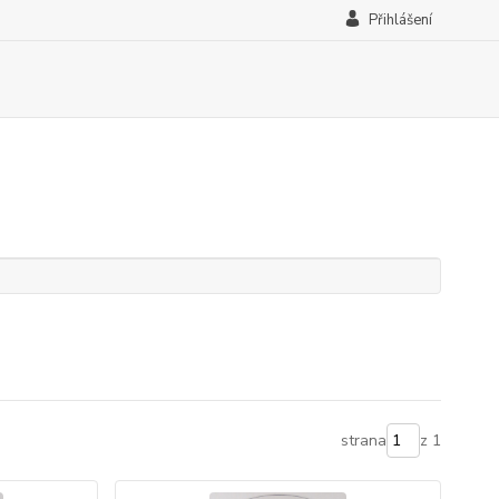
Přihlášení
strana
z 1