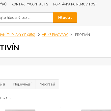
NÝRŮ
KONTAKTY/CONTACTS
POPTÁVKA PO NEMOVITOSTI
Hledat
IVNÍ TUPLÁKY ČR (350)
VELKÉ PIVOVARY
PROTIVÍN
TIVÍN
jší
Nejlevnější
Nejdražší
1-6 z 6