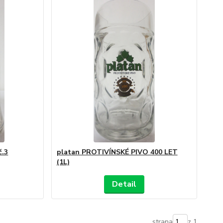
č.3
platan PROTIVÍNSKÉ PIVO 400 LET
(1L)
Detail
strana
z 1