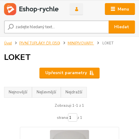
Menu
Hledat
Úvod
PIVNÍ TUPLÁKY ČR (350)
MINIPIVOVARY
LOKET
LOKET
Upřesnit parametry
Nejnovější
Nejlevnější
Nejdražší
Zobrazuji 1-1 z 1
strana
z 1