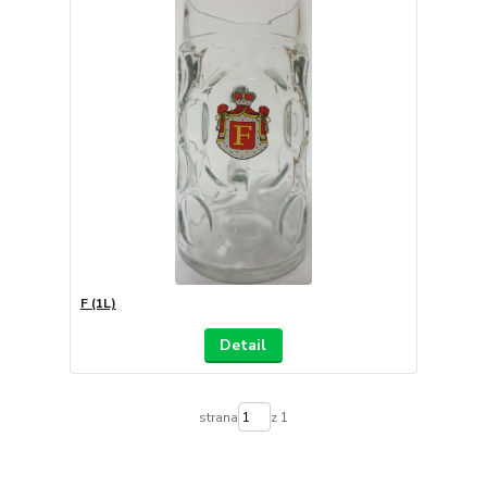
F (1L)
Detail
strana
z 1