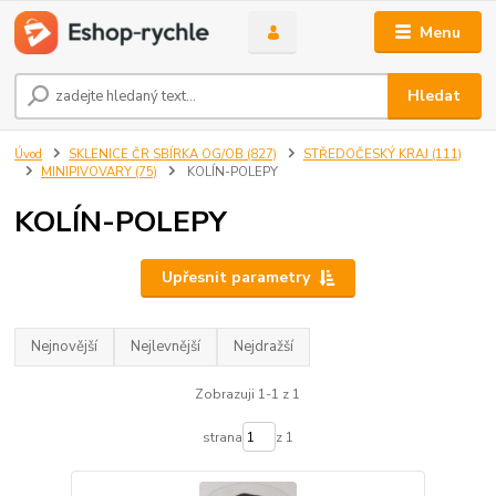
Menu
Hledat
Úvod
SKLENICE ČR SBÍRKA OG/OB (827)
STŘEDOČESKÝ KRAJ (111)
MINIPIVOVARY (75)
KOLÍN-POLEPY
KOLÍN-POLEPY
Upřesnit parametry
Nejnovější
Nejlevnější
Nejdražší
Zobrazuji 1-1 z 1
strana
z 1