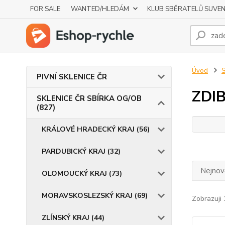
FOR SALE
WANTED/HLEDÁM
KLUB SBĚRATELŮ SUVE
Úvod
S
PIVNÍ SKLENICE ČR
ZDI
SKLENICE ČR SBÍRKA OG/OB
(827)
KRÁLOVÉ HRADECKÝ KRAJ (56)
PARDUBICKÝ KRAJ (32)
Nejnově
OLOMOUCKÝ KRAJ (73)
MORAVSKOSLEZSKÝ KRAJ (69)
Zobrazuji 
ZLÍNSKÝ KRAJ (44)