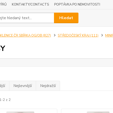
NÝRŮ
KONTAKTY/CONTACTS
POPTÁVKA PO NEMOVITOSTI
Hledat
KLENICE ČR SBÍRKA OG/OB (827)
STŘEDOČESKÝ KRAJ (111)
MINI
BY
jší
Nejlevnější
Nejdražší
1-2 z 2