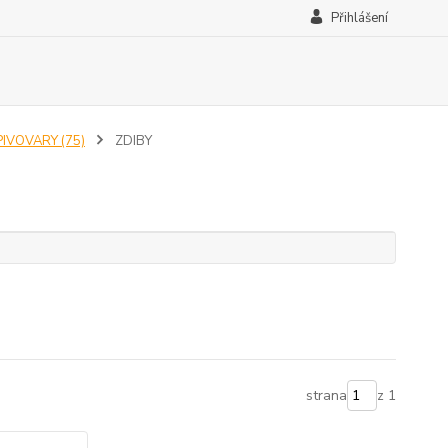
Přihlášení
PIVOVARY (75)
ZDIBY
strana
z 1