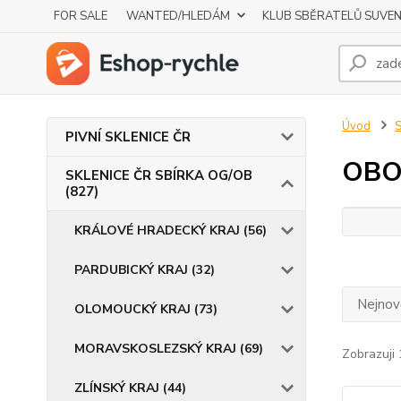
FOR SALE
WANTED/HLEDÁM
KLUB SBĚRATELŮ SUVE
Úvod
S
PIVNÍ SKLENICE ČR
OBO
SKLENICE ČR SBÍRKA OG/OB
(827)
KRÁLOVÉ HRADECKÝ KRAJ (56)
PARDUBICKÝ KRAJ (32)
Nejnově
OLOMOUCKÝ KRAJ (73)
MORAVSKOSLEZSKÝ KRAJ (69)
Zobrazuji 
ZLÍNSKÝ KRAJ (44)