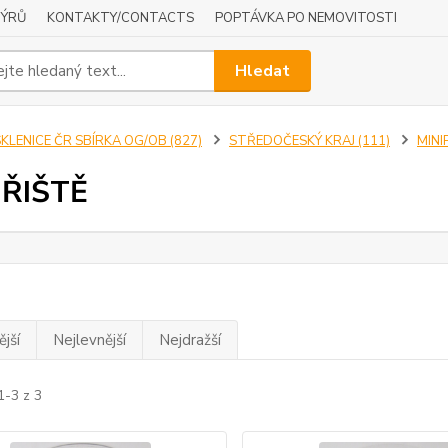
NÝRŮ
KONTAKTY/CONTACTS
POPTÁVKA PO NEMOVITOSTI
Hledat
KLENICE ČR SBÍRKA OG/OB (827)
STŘEDOČESKÝ KRAJ (111)
MINI
ŘIŠTĚ
jší
Nejlevnější
Nejdražší
1-3 z 3