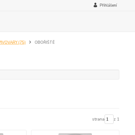
Přihlášení
PIVOVARY (75)
OBOŘIŠTĚ
strana
z 1