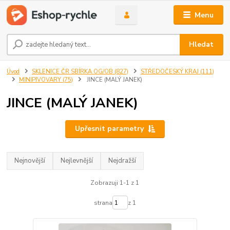
Menu
Hledat
Úvod
SKLENICE ČR SBÍRKA OG/OB (827)
STŘEDOČESKÝ KRAJ (111)
MINIPIVOVARY (75)
JINCE (MALÝ JANEK)
JINCE (MALÝ JANEK)
Upřesnit parametry
Nejnovější
Nejlevnější
Nejdražší
Zobrazuji 1-1 z 1
strana
z 1