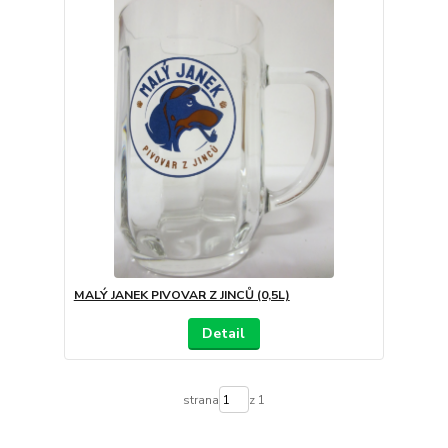
MALÝ JANEK PIVOVAR Z JINCŮ (0,5L)
Detail
strana
z 1