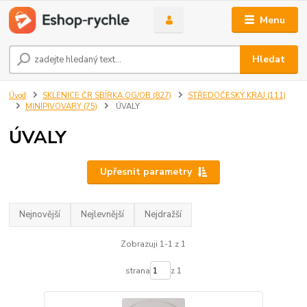
Menu
Hledat
Úvod
SKLENICE ČR SBÍRKA OG/OB (827)
STŘEDOČESKÝ KRAJ (111)
MINIPIVOVARY (75)
ÚVALY
ÚVALY
Upřesnit parametry
Nejnovější
Nejlevnější
Nejdražší
Zobrazuji 1-1 z 1
strana
z 1