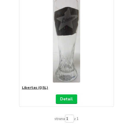
Libertas (0,5L)
Detail
strana
z 1