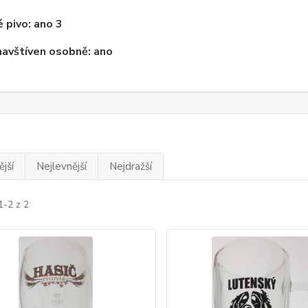
 pivo: ano 3
navštíven osobně: ano
jší
Nejlevnější
Nejdražší
1-2 z 2