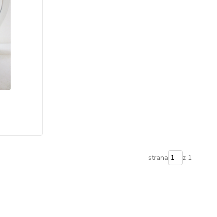
strana
z 1