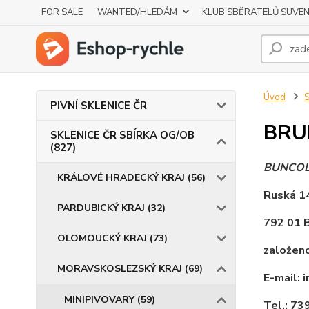
FOR SALE
WANTED/HLEDÁM
KLUB SBĚRATELŮ SUVE
Úvod
S
PIVNÍ SKLENICE ČR
BRU
SKLENICE ČR SBÍRKA OG/OB
(827)
BUNCOL s
KRÁLOVÉ HRADECKÝ KRAJ (56)
Ruská 1
PARDUBICKÝ KRAJ (32)
792 01 
OLOMOUCKÝ KRAJ (73)
založen
MORAVSKOSLEZSKÝ KRAJ (69)
E-mail: 
MINIPIVOVARY (59)
Tel.: 73