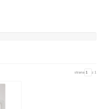
strana
z 1