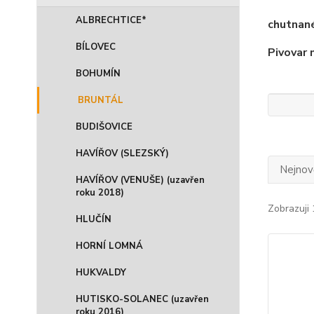
ALBRECHTICE*
chutnané
BÍLOVEC
Pivovar 
BOHUMÍN
BRUNTÁL
BUDIŠOVICE
HAVÍŘOV (SLEZSKÝ)
Nejnově
HAVÍŘOV (VENUŠE) (uzavřen
roku 2018)
Zobrazuji 
HLUČÍN
HORNÍ LOMNÁ
HUKVALDY
HUTISKO-SOLANEC (uzavřen
roku 2016)