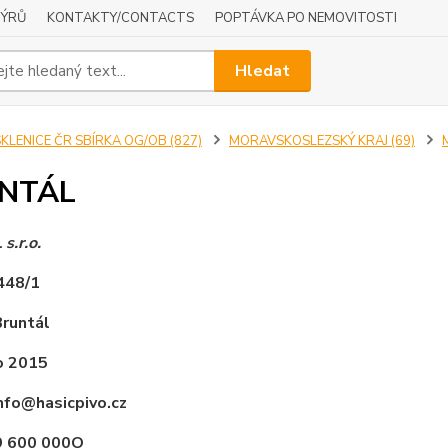
NÝRŮ
KONTAKTY/CONTACTS
POPTÁVKA PO NEMOVITOSTI
Hledat
KLENICE ČR SBÍRKA OG/OB (827)
MORAVSKOSLEZSKÝ KRAJ (69)
NTÁL
.r.o.
448/1
Bruntál
o 2015
info@hasicpivo.cz
9 600 000
O