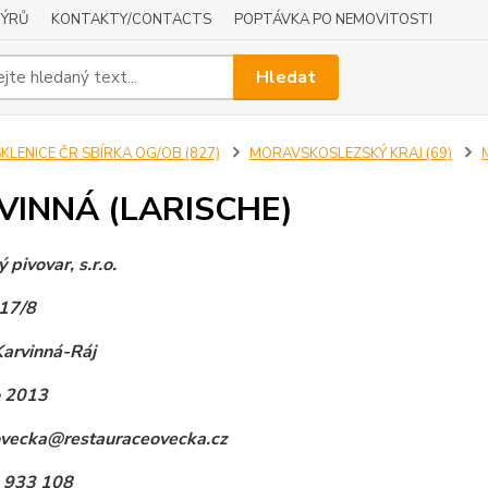
NÝRŮ
KONTAKTY/CONTACTS
POPTÁVKA PO NEMOVITOSTI
Hledat
KLENICE ČR SBÍRKA OG/OB (827)
MORAVSKOSLEZSKÝ KRAJ (69)
VINNÁ (LARISCHE)
 pivovar, s.r.o.
17/8
arvinná-Ráj
o 2013
ovecka@restauraceovecka.cz
3 933 108