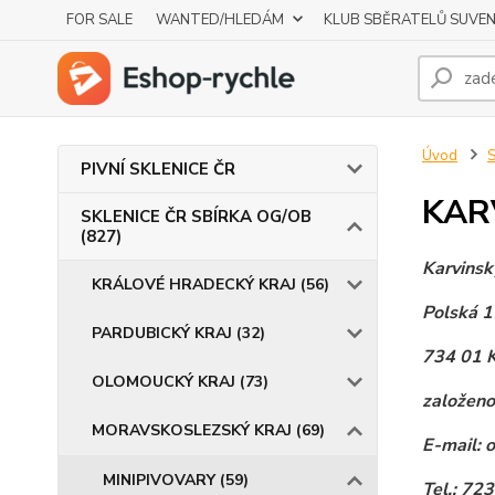
FOR SALE
WANTED/HLEDÁM
KLUB SBĚRATELŮ SUVE
Úvod
S
PIVNÍ SKLENICE ČR
KAR
SKLENICE ČR SBÍRKA OG/OB
(827)
Karvinský
KRÁLOVÉ HRADECKÝ KRAJ (56)
Polská 1
PARDUBICKÝ KRAJ (32)
734 01 K
OLOMOUCKÝ KRAJ (73)
založen
MORAVSKOSLEZSKÝ KRAJ (69)
E-mail: 
MINIPIVOVARY (59)
Tel.: 72