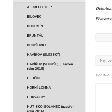
ALBRECHTICE*
Ochutnan
BÍLOVEC
Pivovar 
BOHUMÍN
BRUNTÁL
BUDIŠOVICE
HAVÍŘOV (SLEZSKÝ)
Nejnově
HAVÍŘOV (VENUŠE) (uzavřen
roku 2018)
Zobrazuji 
HLUČÍN
HORNÍ LOMNÁ
HUKVALDY
HUTISKO-SOLANEC (uzavřen
roku 2016)