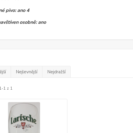
é pivo: ano 4
navštíven osobně: ano
jší
Nejlevnější
Nejdražší
1-1 z 1