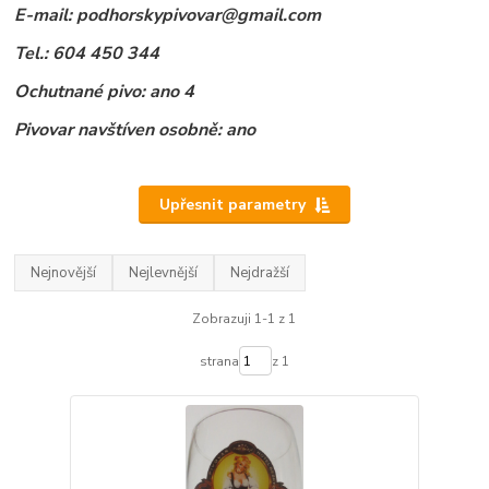
E-mail: podhorskypivovar@gmail.com
Tel.: 604 450 344
Ochutnané pivo: ano 4
Pivovar navštíven osobně: ano
Upřesnit parametry
Nejnovější
Nejlevnější
Nejdražší
Zobrazuji 1-1 z 1
strana
z 1