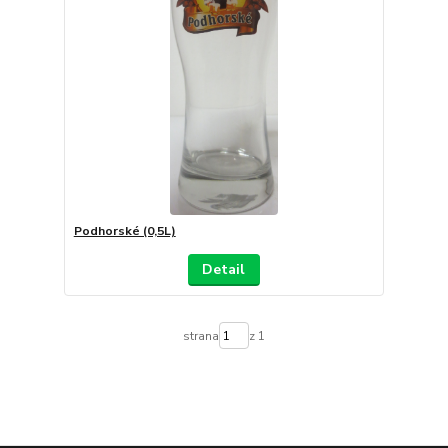
Podhorské (0,5L)
Detail
strana
z 1