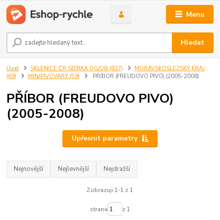
Menu
Hledat
Úvod
SKLENICE ČR SBÍRKA OG/OB (827)
MORAVSKOSLEZSKÝ KRAJ
(69)
MINIPIVOVARY (59)
PŘÍBOR (FREUDOVO PIVO) (2005-2008)
PŘÍBOR (FREUDOVO PIVO)
(2005-2008)
Upřesnit parametry
Nejnovější
Nejlevnější
Nejdražší
Zobrazuji 1-1 z 1
strana
z 1