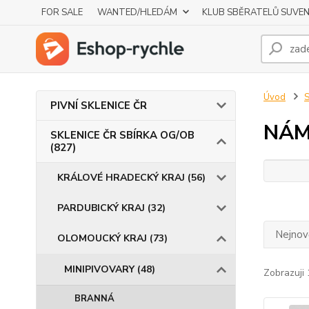
FOR SALE
WANTED/HLEDÁM
KLUB SBĚRATELŮ SUVE
Úvod
S
PIVNÍ SKLENICE ČR
NÁM
SKLENICE ČR SBÍRKA OG/OB
(827)
KRÁLOVÉ HRADECKÝ KRAJ (56)
PARDUBICKÝ KRAJ (32)
Nejnově
OLOMOUCKÝ KRAJ (73)
MINIPIVOVARY (48)
Zobrazuji 
BRANNÁ