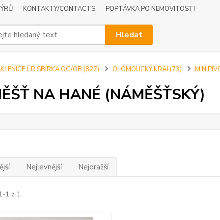
NÝRŮ
KONTAKTY/CONTACTS
POPTÁVKA PO NEMOVITOSTI
Hledat
KLENICE ČR SBÍRKA OG/OB (827)
OLOMOUCKÝ KRAJ (73)
MINIPIV
ĚŠŤ NA HANÉ (NÁMĚŠŤSKÝ)
jší
Nejlevnější
Nejdražší
1-1 z 1