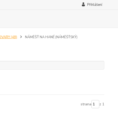
Přihlášení
OVARY (48)
NÁMĚŠŤ NA HANÉ (NÁMĚŠŤSKÝ)
strana
z 1