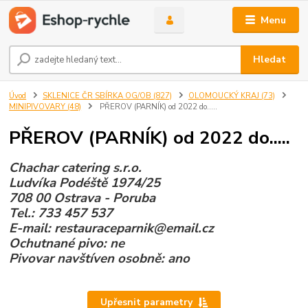
Menu
Hledat
Úvod
SKLENICE ČR SBÍRKA OG/OB (827)
OLOMOUCKÝ KRAJ (73)
MINIPIVOVARY (48)
PŘEROV (PARNÍK) od 2022 do.....
PŘEROV (PARNÍK) od 2022 do.....
Chachar catering s.r.o.
Ludvíka Podéště 1974/25
708 00 Ostrava - Poruba
Tel.: 733 457 537
E-mail: restauraceparnik@email.cz
Ochutnané pivo: ne
Pivovar navštíven osobně: ano
Upřesnit parametry