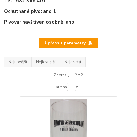
Tel.: 582 346 401
Ochutnané pivo: ano 1
Pivovar navštíven osobně: ano
Upřesnit parametry
Nejnovější
Nejlevnější
Nejdražší
Zobrazuji 1-2 z 2
strana
z 1