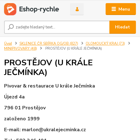
Menu
Hledat
Úvod
SKLENICE ČR SBÍRKA OG/OB (827)
OLOMOUCKÝ KRAJ (73)
MINIPIVOVARY (48)
PROSTĚJOV (U KRÁLE JEČMÍNKA)
PROSTĚJOV (U KRÁLE
JEČMÍNKA)
Pivovar & restaurace U krále Ječmínka
Újezd 4a
796 01 Prostějov
založeno 1999
E-mail: marlon@ukralejecminka.cz