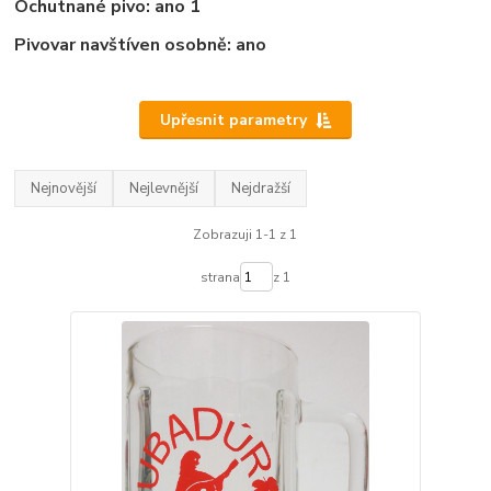
Ochutnané pivo: ano 1
Pivovar navštíven osobně: ano
Upřesnit parametry
Nejnovější
Nejlevnější
Nejdražší
Zobrazuji 1-1 z 1
strana
z 1