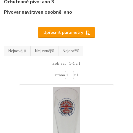
Ochutnané pivo: ano 3
Pivovar navštíven osobně: ano
Upřesnit parametry
Nejnovější
Nejlevnější
Nejdražší
Zobrazuji 1-1 z 1
strana
z 1