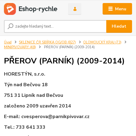
Menu
Hledat
Úvod
SKLENICE ČR SBÍRKA OG/OB (827)
OLOMOUCKÝ KRAJ (73)
MINIPIVOVARY (48)
PŘEROV (PARNÍK) (2009-2014)
PŘEROV (PARNÍK) (2009-2014)
HORESTÝN, s.r.o.
Týn nad Bečvou 18
751 31 Lipník nad Bečvou
založeno 2009 uzavřen 2014
E-mail:
cvesperova@parnikpivovar.cz
Tel.: 733 641 333