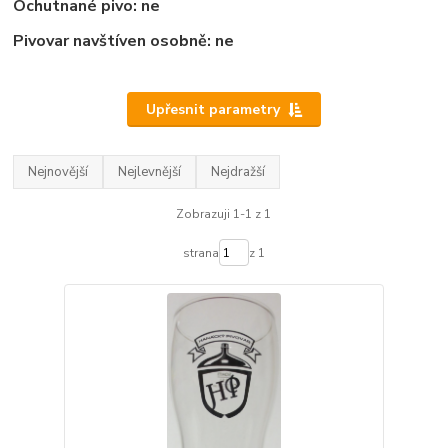
Ochutnané pivo: ne
Pivovar navštíven osobně: ne
Upřesnit parametry
Nejnovější
Nejlevnější
Nejdražší
Zobrazuji 1-1 z 1
strana
z 1