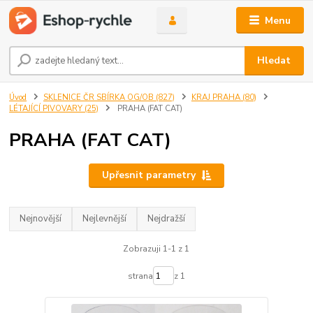
Menu
Hledat
Úvod
SKLENICE ČR SBÍRKA OG/OB (827)
KRAJ PRAHA (80)
LÉTAJÍCÍ PIVOVARY (25)
PRAHA (FAT CAT)
PRAHA (FAT CAT)
Upřesnit parametry
Nejnovější
Nejlevnější
Nejdražší
Zobrazuji 1-1 z 1
strana
z 1