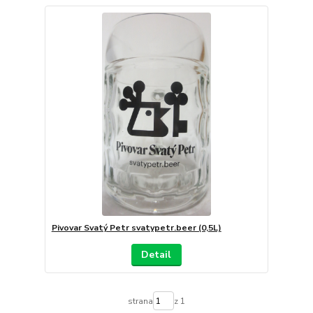
Pivovar Svatý Petr svatypetr.beer (0,5L)
Detail
strana
z 1