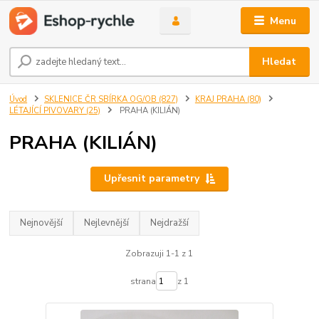
Menu
Hledat
Úvod
SKLENICE ČR SBÍRKA OG/OB (827)
KRAJ PRAHA (80)
LÉTAJÍCÍ PIVOVARY (25)
PRAHA (KILIÁN)
PRAHA (KILIÁN)
Upřesnit parametry
Nejnovější
Nejlevnější
Nejdražší
Zobrazuji 1-1 z 1
strana
z 1