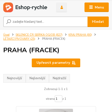
Menu
Hledat
Úvod
SKLENICE ČR SBÍRKA OG/OB (827)
KRAJ PRAHA (80)
LÉTAJÍCÍ PIVOVARY (25)
PRAHA (FRACEK)
PRAHA (FRACEK)
Upřesnit parametry
Nejnovější
Nejlevnější
Nejdražší
Zobrazuji 1-1 z 1
strana
z 1