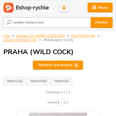
Menu
Hledat
Úvod
SKLENICE ČR SBÍRKA OG/OB (827)
KRAJ PRAHA (80)
LÉTAJÍCÍ PIVOVARY (25)
PRAHA (WILD COCK)
PRAHA (WILD COCK)
Upřesnit parametry
Nejnovější
Nejlevnější
Nejdražší
Zobrazuji 1-1 z 1
strana
z 1