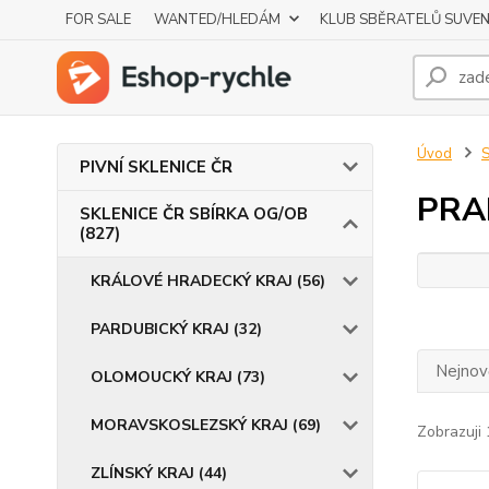
FOR SALE
WANTED/HLEDÁM
KLUB SBĚRATELŮ SUVE
Úvod
S
PIVNÍ SKLENICE ČR
PRA
SKLENICE ČR SBÍRKA OG/OB
(827)
KRÁLOVÉ HRADECKÝ KRAJ (56)
PARDUBICKÝ KRAJ (32)
Nejnově
OLOMOUCKÝ KRAJ (73)
MORAVSKOSLEZSKÝ KRAJ (69)
Zobrazuji 
ZLÍNSKÝ KRAJ (44)