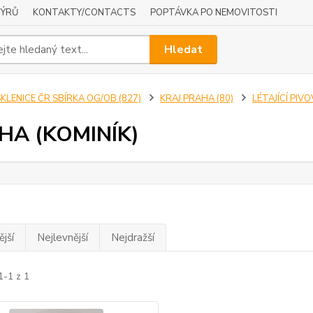
NÝRŮ
KONTAKTY/CONTACTS
POPTÁVKA PO NEMOVITOSTI
Hledat
KLENICE ČR SBÍRKA OG/OB (827)
KRAJ PRAHA (80)
LÉTAJÍCÍ PIVO
HA (KOMINÍK)
jší
Nejlevnější
Nejdražší
1-1 z 1