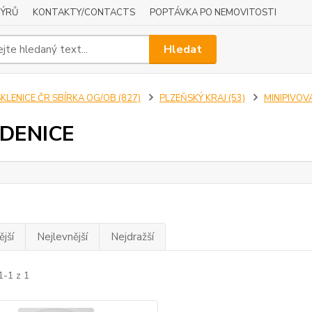
NÝRŮ
KONTAKTY/CONTACTS
POPTÁVKA PO NEMOVITOSTI
Hledat
KLENICE ČR SBÍRKA OG/OB (827)
PLZEŇSKÝ KRAJ (53)
MINIPIVOVA
DENICE
jší
Nejlevnější
Nejdražší
1-1 z 1