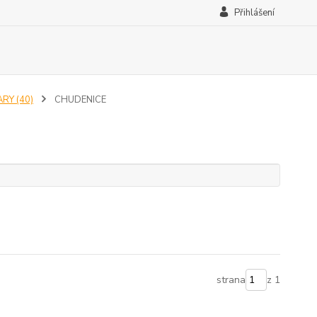
Přihlášení
RY (40)
CHUDENICE
strana
z 1