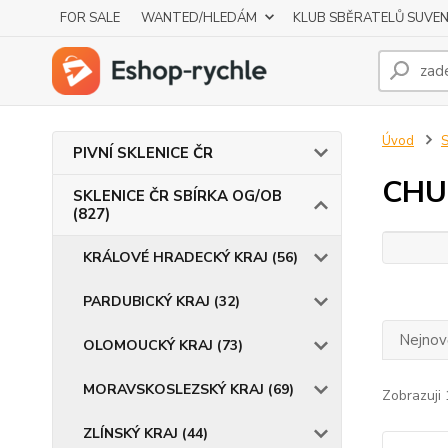
FOR SALE
WANTED/HLEDÁM
KLUB SBĚRATELŮ SUVE
Úvod
S
PIVNÍ SKLENICE ČR
CHU
SKLENICE ČR SBÍRKA OG/OB
(827)
KRÁLOVÉ HRADECKÝ KRAJ (56)
PARDUBICKÝ KRAJ (32)
Nejnově
OLOMOUCKÝ KRAJ (73)
MORAVSKOSLEZSKÝ KRAJ (69)
Zobrazuji 
ZLÍNSKÝ KRAJ (44)