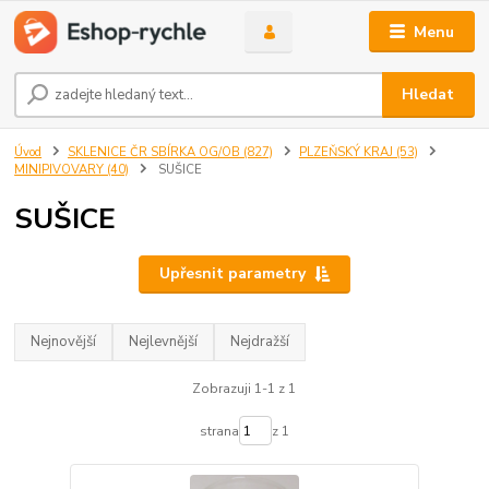
Menu
Hledat
Úvod
SKLENICE ČR SBÍRKA OG/OB (827)
PLZEŇSKÝ KRAJ (53)
MINIPIVOVARY (40)
SUŠICE
SUŠICE
Upřesnit parametry
Nejnovější
Nejlevnější
Nejdražší
Zobrazuji 1-1 z 1
strana
z 1