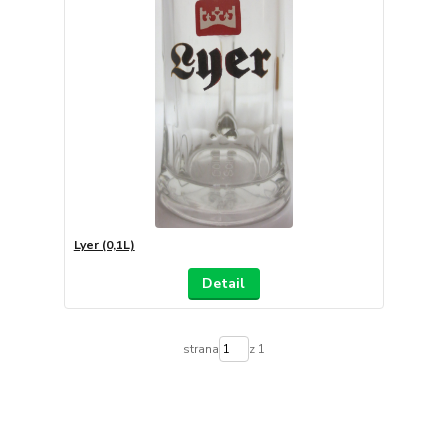
Lyer (0,1L)
Detail
strana
z 1