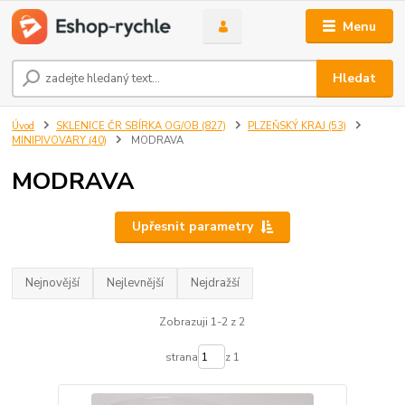
Menu
Hledat
Úvod
SKLENICE ČR SBÍRKA OG/OB (827)
PLZEŇSKÝ KRAJ (53)
MINIPIVOVARY (40)
MODRAVA
MODRAVA
Upřesnit parametry
Nejnovější
Nejlevnější
Nejdražší
Zobrazuji 1-2 z 2
strana
z 1