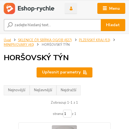
Menu
Hledat
Úvod
SKLENICE ČR SBÍRKA OG/OB (827)
PLZEŇSKÝ KRAJ (53)
MINIPIVOVARY (40)
HORŠOVSKÝ TÝN
HORŠOVSKÝ TÝN
Upřesnit parametry
Nejnovější
Nejlevnější
Nejdražší
Zobrazuji 1-1 z 1
strana
z 1