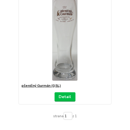
pšeničný Gurmán (0,5L)
Detail
strana
z 1