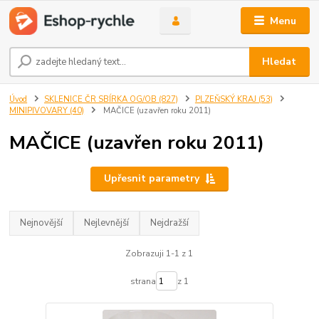
Menu
Hledat
Úvod
SKLENICE ČR SBÍRKA OG/OB (827)
PLZEŇSKÝ KRAJ (53)
MINIPIVOVARY (40)
MAČICE (uzavřen roku 2011)
MAČICE (uzavřen roku 2011)
Upřesnit parametry
Nejnovější
Nejlevnější
Nejdražší
Zobrazuji 1-1 z 1
strana
z 1