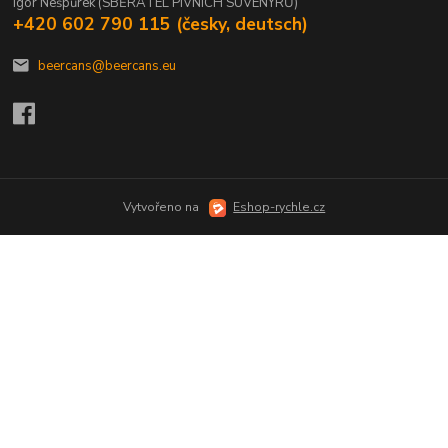
Igor Nešpůrek (SBĚRATEL PIVNÍCH SUVENÝRŮ)
+420 602 790 115 (česky, deutsch)
beercans@beercans.eu
Vytvořeno na
Eshop-rychle.cz