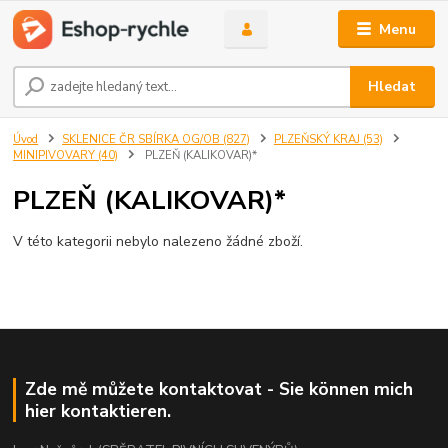
Menu
Hledat
Úvod
SKLENICE ČR SBÍRKA OG/OB (827)
PLZEŇSKÝ KRAJ (53)
MINIPIVOVARY (40)
PLZEŇ (KALIKOVAR)*
PLZEŇ (KALIKOVAR)*
V této kategorii nebylo nalezeno žádné zboží.
Zde mě můžete kontaktovat - Sie können mich
hier kontaktieren.