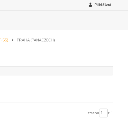
Přihlášení
 (55)
PRAHA (PANACZECH)
strana
z 1