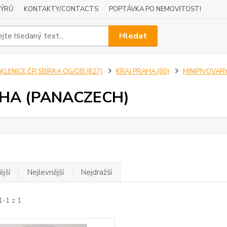
NÝRŮ
KONTAKTY/CONTACTS
POPTÁVKA PO NEMOVITOSTI
Hledat
KLENICE ČR SBÍRKA OG/OB (827)
KRAJ PRAHA (80)
MINIPIVOVARY
HA (PANACZECH)
jší
Nejlevnější
Nejdražší
1-1 z 1