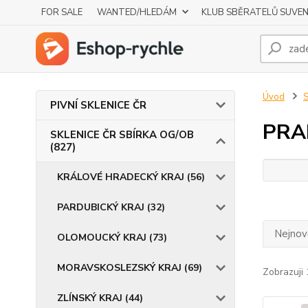
FOR SALE
WANTED/HLEDÁM
KLUB SBĚRATELŮ SUVE
Úvod
S
PIVNÍ SKLENICE ČR
PRA
SKLENICE ČR SBÍRKA OG/OB
(827)
KRÁLOVÉ HRADECKÝ KRAJ (56)
PARDUBICKÝ KRAJ (32)
Nejnově
OLOMOUCKÝ KRAJ (73)
MORAVSKOSLEZSKÝ KRAJ (69)
Zobrazuji 
ZLÍNSKÝ KRAJ (44)