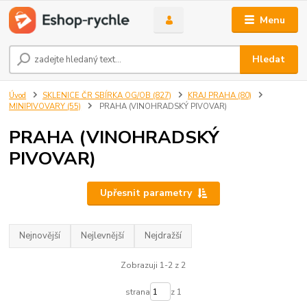
Menu
Hledat
Úvod
SKLENICE ČR SBÍRKA OG/OB (827)
KRAJ PRAHA (80)
MINIPIVOVARY (55)
PRAHA (VINOHRADSKÝ PIVOVAR)
PRAHA (VINOHRADSKÝ
PIVOVAR)
Upřesnit parametry
Nejnovější
Nejlevnější
Nejdražší
Zobrazuji 1-2 z 2
strana
z 1