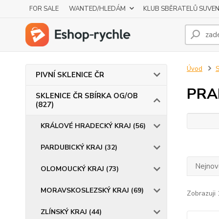
FOR SALE
WANTED/HLEDÁM
KLUB SBĚRATELŮ SUVE
Úvod
S
PIVNÍ SKLENICE ČR
PRAH
SKLENICE ČR SBÍRKA OG/OB
(827)
KRÁLOVÉ HRADECKÝ KRAJ (56)
PARDUBICKÝ KRAJ (32)
Nejnově
OLOMOUCKÝ KRAJ (73)
MORAVSKOSLEZSKÝ KRAJ (69)
Zobrazuji 
ZLÍNSKÝ KRAJ (44)