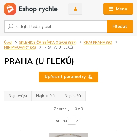
Menu
Hledat
Úvod
SKLENICE ČR SBÍRKA OG/OB (827)
KRAJ PRAHA (80)
MINIPIVOVARY (55)
PRAHA (U FLEKŮ)
PRAHA (U FLEKŮ)
Upřesnit parametry
Nejnovější
Nejlevnější
Nejdražší
Zobrazuji 1-3 z 3
strana
z 1