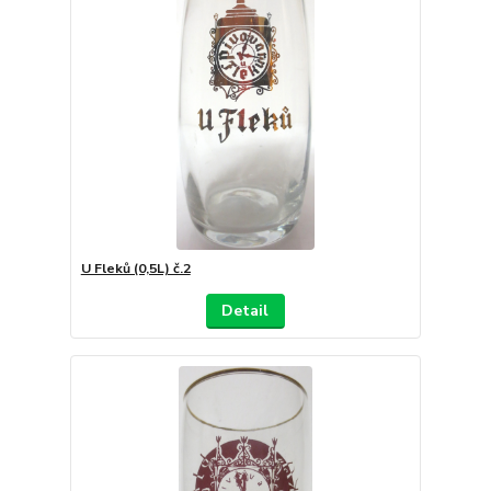
U Fleků (0,5L) č.2
Detail